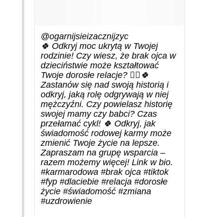
@ogarnijsieizacznijzyc
🍀 Odkryj moc ukrytą w Twojej
rodzinie! Czy wiesz, że brak ojca w
dzieciństwie może kształtować
Twoje dorosłe relacje? 🍀‍♀️🍀
Zastanów się nad swoją historią i
odkryj, jaką rolę odgrywają w niej
mężczyźni. Czy powielasz historię
swojej mamy czy babci? Czas
przełamać cykl! 🍀 Odkryj, jak
świadomość rodowej karmy może
zmienić Twoje życie na lepsze.
Zapraszam na grupę wsparcia –
razem możemy więcej! Link w bio.
#karmarodowa
#brak
ojca
#tiktok
#fyp
#dlaciebie
#relacja
#dorosłe
życie
#świadomość
#zmiana
#uzdrowienie