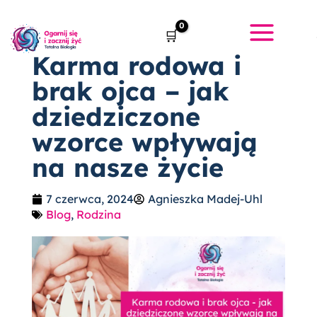
Przejdź
do
treści
Karma rodowa i
brak ojca – jak
dziedziczone
wzorce wpływają
na nasze życie
7 czerwca, 2024
Agnieszka Madej-Uhl
Blog
,
Rodzina