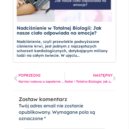
Nadciśnienie w Totalnej Biologii: Jak
nasze ciało odpowiada na emocje?
Nadciśnienie, czyli przewlekle podwyższone
ciśnienie krwi, jest jednym z najczęstszych
schorzeń kardiologicznych, dotykającym miliony
ludzi na całym świecie. W ujęciu...
Prev
Nas
POPRZEDNI
NASTĘPNY
Karma rodowa a zapalenie spojówek u dziecka
Katar i Totalna Biologia: jak zrozumieć sygnały wysyłane przez nasze ciało
Zostaw komentarz
Twój adres email nie zostanie
opublikowany.
Wymagane pola są
oznaczone
*