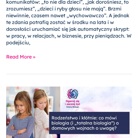
komunikatów: „to nie dla dzieci”, „jak dorośniesz, to
zrozumiesz”, „dzieci i ryby głosu nie mają”. Brzmi
niewinnie, czasem nawet „wychowawczo”. A jednak
te zdania potrafią zostać w środku na lata i w
dorosłości uruchamiać się jak automatyczny skrypt:
w pracy, w relacjach, w biznesie, przy pieniądzach. W
podejściu,
Read More »
Rodzeństwo
i
kłótnie:
co
mówi
biologia
(i
„totalna