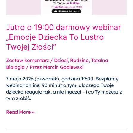
To
Lustro
Twojej
Złości”
Jutro o 19:00 darmowy webinar
„Emocje Dziecka To Lustro
Twojej Złości”
Zostaw komentarz
/
Dzieci
,
Rodzina
,
Totalna
Biologia
/ Przez
Marcin Godlewski
7 maja 2026 (czwartek), godzina 19:00. Bezpłatny
webinar online. 90 minut o tym, dlaczego Twoje
dziecko reaguje tak, a nie inaczej – i co Ty możesz z
tym zrobić.
Read More »