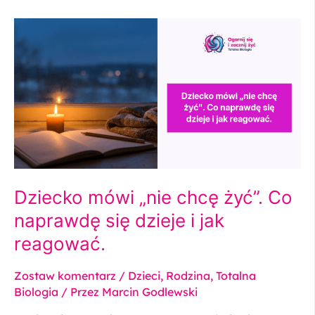
Dziecko
mówi
„nie
chcę
żyć”.
Co
naprawdę
się
dzieje
i
jak
Dziecko mówi „nie chcę żyć”. Co
reagować.
naprawdę się dzieje i jak
reagować.
Zostaw komentarz
/
Dzieci
,
Rodzina
,
Totalna
Biologia
/ Przez
Marcin Godlewski