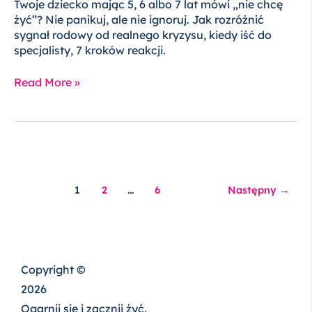
Twoje dziecko mając 5, 6 albo 7 lat mówi „nie chcę
żyć”? Nie panikuj, ale nie ignoruj. Jak rozróżnić
sygnał rodowy od realnego kryzysu, kiedy iść do
specjalisty, 7 kroków reakcji.
Read More »
1
2
…
6
Następny
→
Copyright ©
2026
Ogarnij się i zacznij żyć.