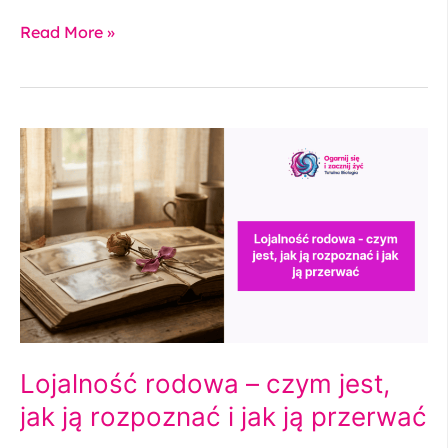
Read More »
Lojalność
rodowa
–
czym
jest,
jak
ją
rozpoznać
i
jak
ją
Lojalność rodowa – czym jest,
przerwać
jak ją rozpoznać i jak ją przerwać