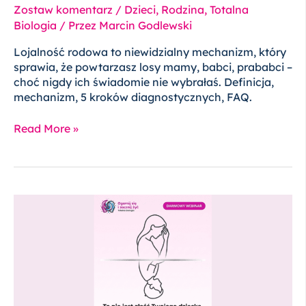
Zostaw komentarz
/
Dzieci
,
Rodzina
,
Totalna
Biologia
/ Przez
Marcin Godlewski
Lojalność rodowa to niewidzialny mechanizm, który
sprawia, że powtarzasz losy mamy, babci, prababci –
choć nigdy ich świadomie nie wybrałaś. Definicja,
mechanizm, 5 kroków diagnostycznych, FAQ.
Read More »
Jutro
o
19:00
darmowy
webinar
„Emocje
Dziecka