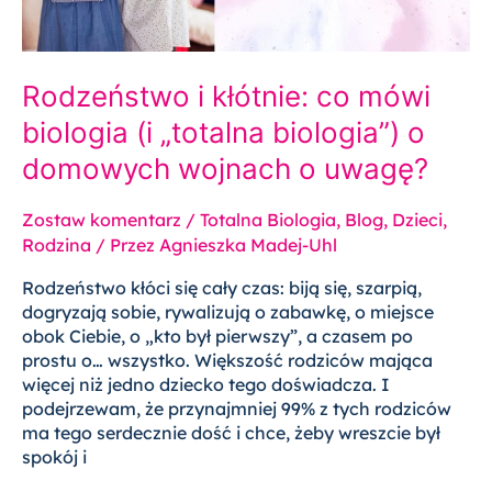
biologia”)
o
domowych
Rodzeństwo i kłótnie: co mówi
wojnach
o
biologia (i „totalna biologia”) o
uwagę?
domowych wojnach o uwagę?
Zostaw komentarz
/
Totalna Biologia
,
Blog
,
Dzieci
,
Rodzina
/ Przez
Agnieszka Madej-Uhl
Rodzeństwo kłóci się cały czas: biją się, szarpią,
dogryzają sobie, rywalizują o zabawkę, o miejsce
obok Ciebie, o „kto był pierwszy”, a czasem po
prostu o… wszystko. Większość rodziców mająca
więcej niż jedno dziecko tego doświadcza. I
podejrzewam, że przynajmniej 99% z tych rodziców
ma tego serdecznie dość i chce, żeby wreszcie był
spokój i