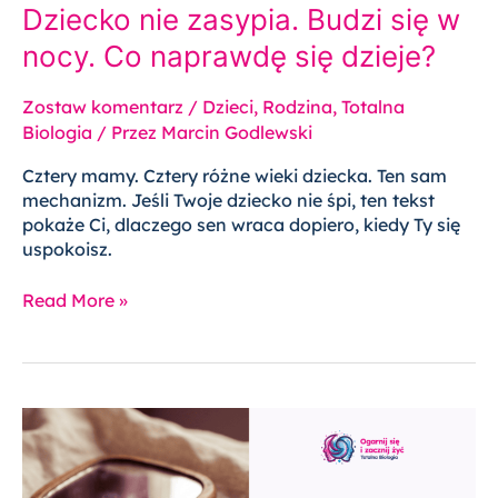
Dziecko nie zasypia. Budzi się w
nocy. Co naprawdę się dzieje?
Zostaw komentarz
/
Dzieci
,
Rodzina
,
Totalna
Biologia
/ Przez
Marcin Godlewski
Cztery mamy. Cztery różne wieki dziecka. Ten sam
mechanizm. Jeśli Twoje dziecko nie śpi, ten tekst
pokaże Ci, dlaczego sen wraca dopiero, kiedy Ty się
uspokoisz.
Read More »
Pieprzyk
u
dziecka
–