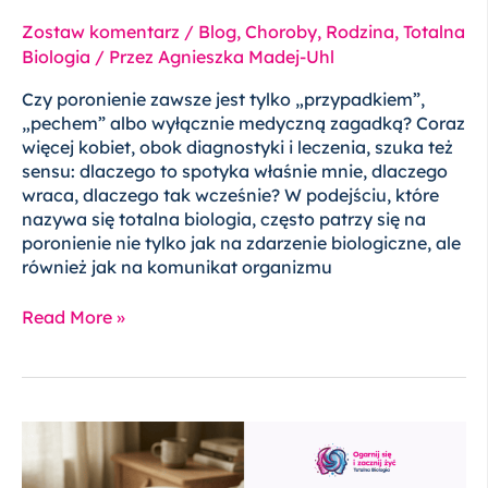
Zostaw komentarz
/
Blog
,
Choroby
,
Rodzina
,
Totalna
Biologia
/ Przez
Agnieszka Madej-Uhl
Czy poronienie zawsze jest tylko „przypadkiem”,
„pechem” albo wyłącznie medyczną zagadką? Coraz
więcej kobiet, obok diagnostyki i leczenia, szuka też
sensu: dlaczego to spotyka właśnie mnie, dlaczego
wraca, dlaczego tak wcześnie? W podejściu, które
nazywa się totalna biologia, często patrzy się na
poronienie nie tylko jak na zdarzenie biologiczne, ale
również jak na komunikat organizmu
Read More »
Bóle
u
dziecka