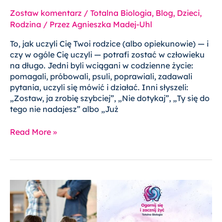
Zostaw komentarz
/
Totalna Biologia
,
Blog
,
Dzieci
,
Rodzina
/ Przez
Agnieszka Madej-Uhl
To, jak uczyli Cię Twoi rodzice (albo opiekunowie) — i
czy w ogóle Cię uczyli — potrafi zostać w człowieku
na długo. Jedni byli wciągani w codzienne życie:
pomagali, próbowali, psuli, poprawiali, zadawali
pytania, uczyli się mówić i działać. Inni słyszeli:
„Zostaw, ja zrobię szybciej”, „Nie dotykaj”, „Ty się do
tego nie nadajesz” albo „Już
Read More »
Totalna
biologia
a
„skrypty”