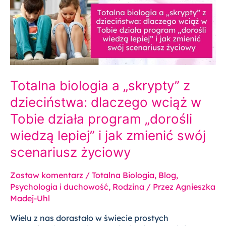
z
dzieciństwa:
dlaczego
wciąż
w
Tobie
działa
Totalna biologia a „skrypty” z
program
„dorośli
dzieciństwa: dlaczego wciąż w
wiedzą
Tobie działa program „dorośli
lepiej”
i
wiedzą lepiej” i jak zmienić swój
jak
scenariusz życiowy
zmienić
swój
scenariusz
Zostaw komentarz
/
Totalna Biologia
,
Blog
,
życiowy
Psychologia i duchowość
,
Rodzina
/ Przez
Agnieszka
Madej-Uhl
Wielu z nas dorastało w świecie prostych