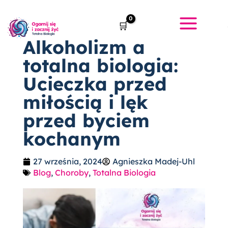
Przejdź
do
treści
Alkoholizm a
totalna biologia:
Ucieczka przed
miłością i lęk
przed byciem
kochanym
27 września, 2024
Agnieszka Madej-Uhl
Blog
,
Choroby
,
Totalna Biologia