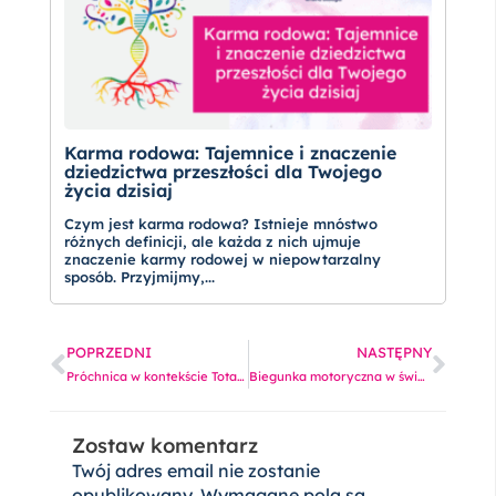
Karma rodowa: Tajemnice i znaczenie
dziedzictwa przeszłości dla Twojego
życia dzisiaj
Czym jest karma rodowa? Istnieje mnóstwo
różnych definicji, ale każda z nich ujmuje
znaczenie karmy rodowej w niepowtarzalny
sposób. Przyjmijmy,...
Prev
Nas
POPRZEDNI
NASTĘPNY
Próchnica w kontekście Totalnej Biologii: co mówi twoje ciało?
Biegunka motoryczna w świetle totalnej biologii – co mówi nam ciało?
Zostaw komentarz
Twój adres email nie zostanie
opublikowany.
Wymagane pola są