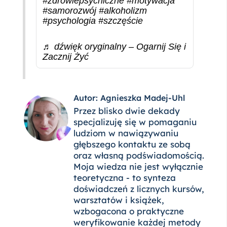
#zdrowiepsychiczne
#motywacja
#samorozwój
#alkoholizm
#psychologia
#szczęście
♬ dźwięk oryginalny – Ogarnij Się i
Zacznij Żyć
Autor: Agnieszka Madej-Uhl
Przez blisko dwie dekady
specjalizuję się w pomaganiu
ludziom w nawiązywaniu
głębszego kontaktu ze sobą
oraz własną podświadomością.
Moja wiedza nie jest wyłącznie
teoretyczna - to synteza
doświadczeń z licznych kursów,
warsztatów i książek,
wzbogacona o praktyczne
weryfikowanie każdej metody