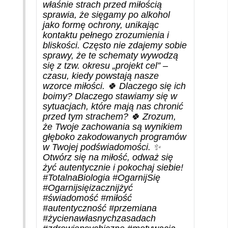
właśnie strach przed miłością
sprawia, że sięgamy po alkohol
jako formę ochrony, unikając
kontaktu pełnego zrozumienia i
bliskości. Często nie zdajemy sobie
sprawy, że te schematy wywodzą
się z tzw. okresu „projekt cel” –
czasu, kiedy powstają nasze
wzorce miłości. 🍀 Dlaczego się ich
boimy? Dlaczego stawiamy się w
sytuacjach, które mają nas chronić
przed tym strachem? 🍀 Zrozum,
że Twoje zachowania są wynikiem
głęboko zakodowanych programów
w Twojej podświadomości. ✨
Otwórz się na miłość, odważ się
żyć autentycznie i pokochaj siebie!
#TotalnaBiologia
#OgarnijSię
#Ogarnijsięizacznijżyć
#świadomość
#miłość
#autentyczność
#przemiana
#życienawłasnychzasadach