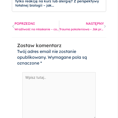
tylko reakcję na kurz lub alergię? Z perspektywy
totalnej biologii – jak...
Prev
Nas
POPRZEDNI
NASTĘPNY
Wrażliwość na mlaskanie – co według Totalnej Biologii mówi o Tobie złość na różne odgłosy?
Trauma pokoleniowa – Jak przełamać wzorce dziedziczone z pokolenia na pokolenie według Totalnej Biologii?
Zostaw komentarz
Twój adres email nie zostanie
opublikowany.
Wymagane pola są
oznaczone
*
Wpisz
tutaj..