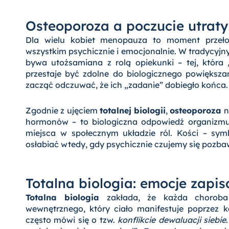
Osteoporoza a poczucie utraty 
Dla wielu kobiet menopauza to moment przełom
wszystkim psychicznie i emocjonalnie. W tradycyjn
bywa utożsamiana z rolą opiekunki – tej, która „
przestaje być zdolne do biologicznego powiększa
zacząć odczuwać, że ich „zadanie” dobiegło końca.
Zgodnie z ujęciem
totalnej biologii
,
osteoporoza
n
hormonów – to biologiczna odpowiedź organizmu n
miejsca w społecznym układzie ról. Kości – symbo
osłabiać wtedy, gdy psychicznie czujemy się pozb
Totalna biologia: emocje zapi
Totalna biologia
zakłada, że każda choroba 
wewnętrznego, który ciało manifestuje poprzez 
często mówi się o tzw.
konflikcie dewaluacji siebie