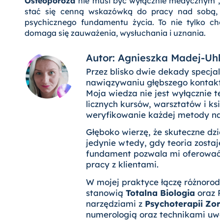
Osteoporoza
nie musi być wyłącznie medycznym 
stać się cenną wskazówką do pracy nad sobą, 
psychicznego fundamentu życia. To nie tylko cho
domaga się zauważenia, wysłuchania i uznania.
Autor: Agnieszka Madej-Uh
Przez blisko dwie dekady specja
nawiązywaniu głębszego kontakt
Moja wiedza nie jest wyłącznie t
licznych kursów, warsztatów i k
weryfikowanie każdej metody n
Głęboko wierzę, że skuteczne dzi
jedynie wtedy, gdy teoria zostaj
fundament pozwala mi oferować 
pracy z klientami.
W mojej praktyce łączę różnoro
stanowią
Totalna Biologia
oraz 
narzędziami z
Psychoterapii Zo
numerologią oraz technikami uw