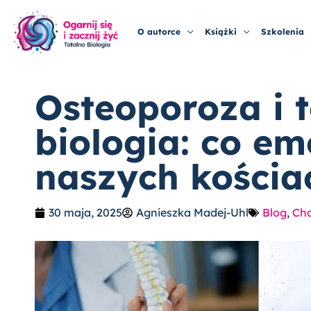
Przejdź
do
O autorce
Książki
Szkolenia
treści
Osteoporoza i 
biologia: co e
naszych kościa
30 maja, 2025
Agnieszka Madej-Uhl
Blog
,
Ch