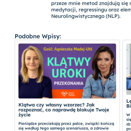
przeze mnie metod znajdują się
medytacji, regressingu oraz el
Neurolingwistycznego (NLP).
Podobne Wpisy:
Lę
Klątwa czy własny wzorzec? Jak
B
rozpoznać, co naprawdę blokuje Twoje
życie
W 
si
Pieniądze przeciekają przez palce, związki kończą
dz
się według tego samego scenariusza, a zdrowie
pr