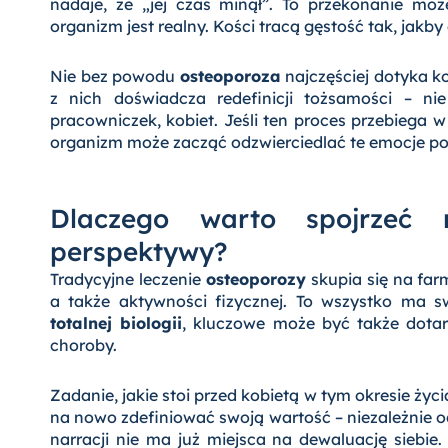
nadaje, że „jej czas minął”. To przekonanie mo
organizm jest realny. Kości tracą gęstość tak, jakby
Nie bez powodu
osteoporoza
najczęściej dotyka ko
z nich doświadcza redefinicji tożsamości – nie
pracowniczek, kobiet. Jeśli ten proces przebiega w c
organizm może zacząć odzwierciedlać te emocje popr
Dlaczego warto spojrzeć 
perspektywy?
Tradycyjne leczenie
osteoporozy
skupia się na far
a także aktywności fizycznej. To wszystko ma s
totalnej biologii
, kluczowe może być także dotarc
choroby.
Zadanie, jakie stoi przed kobietą w tym okresie życia,
na nowo zdefiniować swoją wartość – niezależnie od
narracji nie ma już miejsca na dewaluację siebie. 