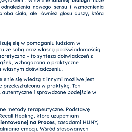
„wyrokiem”. W świetle
totalnej biologii
może
odnalezienia nowego sensu i wzmocnienia
roba ciała, ale również głosu duszy, która
l
lizuję się w pomaganiu ludziom w
u ze sobą oraz własną podświadomością.
eoretyczna - to synteza doświadczeń z
siążek, wzbogacona o praktyczne
a własnym doświadczeniu.
elenie się wiedzą z innymi możliwe jest
e przekształcona w praktykę. Ten
autentyczne i sprawdzone podejście w
dne metody terapeutyczne. Podstawę
Recall Healing, które uzupełniam
rientowanej na Proces
, zasadami HUNY,
alniania emocji. Wśród stosowanych