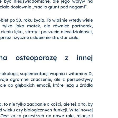
że być nieuświadomione, ale jego wpływ na
 ciało dosłownie „traciło grunt pod nogami”.
biet po 50. roku życia. To właśnie wtedy wiele
 tylko jako matek, ale również partnerek,
ieniu lęku, straty i poczucia niewidzialności,
zez fizyczne osłabienie struktur ciała.
na osteoporozę z innej
makologii, suplementacji wapnia i witaminy D,
woje ogromne znaczenie, ale z perspektywy
ie do głębokich emocji, które leżą u źródła
 to nie tylko zadbanie o kości, ale też o to, by
 wieku czy biologicznych funkcji. W tej nowej
Jest za to przestrzeń na nowe role, relacje i