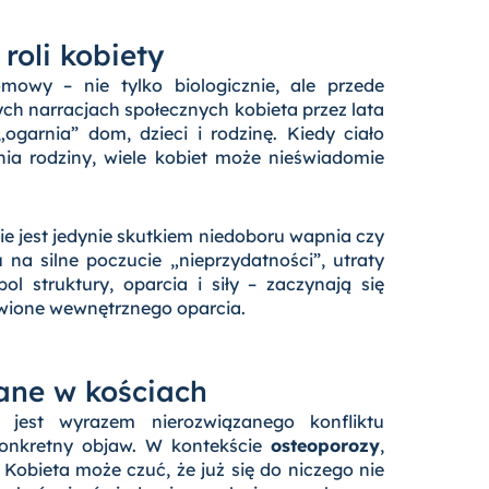
roli kobiety
owy – nie tylko biologicznie, ale przede
ych narracjach społecznych kobieta przez lata
ogarnia” dom, dzieci i rodzinę. Kiedy ciało
nia rodziny, wiele kobiet może nieświadomie
ie jest jedynie skutkiem niedoboru wapnia czy
a silne poczucie „nieprzydatności”, utraty
l struktury, oparcia i siły – zaczynają się
awione wewnętrznego oparcia.
sane w kościach
jest wyrazem nierozwiązanego konfliktu
konkretny objaw. W kontekście
osteoporozy
,
. Kobieta może czuć, że już się do niczego nie