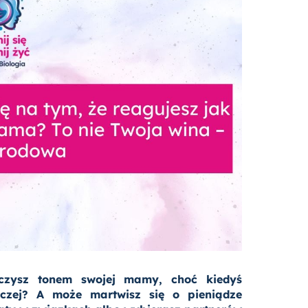
czysz tonem swojej mamy, choć kiedyś
aczej? A może martwisz się o pieniądze