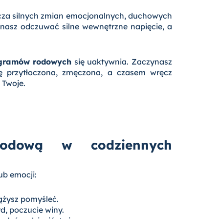
adcza silnych zmian emocjonalnych, duchowych
zynasz odczuwać silne wewnętrzne napięcie, a
ogramów rodowych
się uaktywnia. Zaczynasz
się przytłoczona, zmęczona, a czasem wręcz
 Twoje.
odową w codziennych
ub emocji:
dążysz pomyśleć.
yd, poczucie winy.