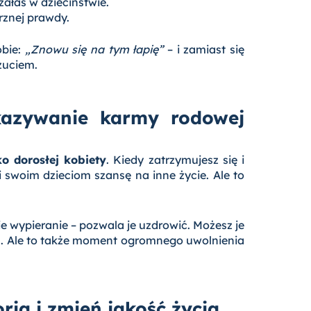
załaś w dzieciństwie.
rznej prawdy.
obie:
„Znowu się na tym łapię”
– i zamiast się
zuciem.
kazywanie karmy rodowej
ko dorosłej kobiety
. Kiedy zatrzymujesz się i
i swoim dzieciom szansę na inne życie. Ale to
ie wypieranie – pozwala je uzdrowić. Możesz je
es. Ale to także moment ogromnego uwolnienia
orią i zmień jakość życia