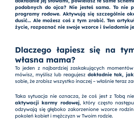
dokładnie jej słowami, powielasz te same sche
podobnych do ojca? Nie jesteś sama. To nie 
programy rodowe. Aktywują się szczególnie oko
dusić… Ale możesz coś z tym zrobić. Ten artyk
życie, rozpoznać nie swoje wzorce i świadomie j
Dlaczego łapiesz się na tym
własna mama?
To jeden z najbardziej zaskakujących momentów w
mówisz, myślisz lub reagujesz
dokładnie tak, j
sobie, że zrobisz wszystko inaczej – właśnie teraz za
Taka sytuacja nie oznacza, że coś jest z Tobą ni
aktywacji karmy rodowej
, który często następ
odzywają się głęboko zakorzenione wzorce rodzinn
pokoleń kobiet i mężczyzn w Twoim rodzie.