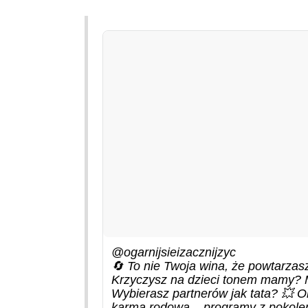
@ogarnijsieizacznijzyc
🔄 To nie Twoja wina, że powtarza
Krzyczysz na dzieci tonem mamy? M
Wybierasz partnerów jak tata? 💥 Ok
karma rodowa – programy z pokoleń