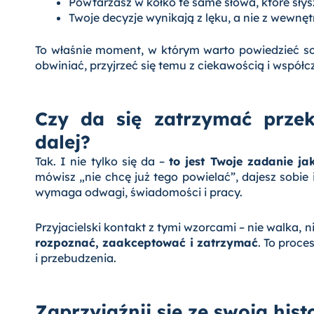
Powtarzasz w kółko te same słowa, które słys
Twoje decyzje wynikają z lęku, a nie z wewnęt
To właśnie moment, w którym warto powiedzieć s
obwiniać, przyjrzeć się temu z ciekawością i współc
Czy da się zatrzymać prze
dalej?
Tak. I nie tylko się da –
to jest Twoje zadanie ja
mówisz „nie chcę już tego powielać”, dajesz sobie 
wymaga odwagi, świadomości i pracy.
Przyjacielski kontakt z tymi wzorcami – nie walka, n
rozpoznać, zaakceptować i zatrzymać
. To proc
i przebudzenia.
Zaprzyjaźnij się ze swoją hist