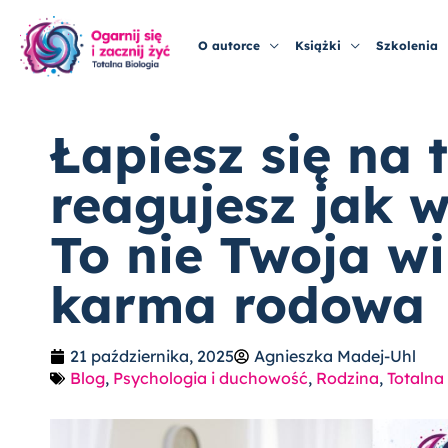
Przejdź
do
O autorce
Książki
Szkolenia
treści
Łapiesz się na 
reagujesz jak
To nie Twoja wi
karma rodowa
21 października, 2025
Agnieszka Madej-Uhl
Blog
,
Psychologia i duchowość
,
Rodzina
,
Totalna