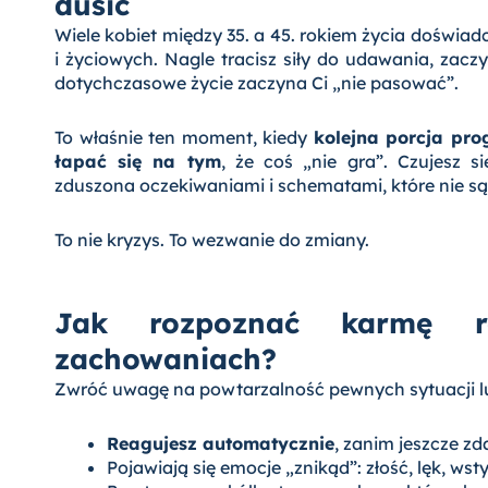
dusić
Wiele kobiet między 35. a 45. rokiem życia doświ
i życiowych. Nagle tracisz siły do udawania, zac
dotychczasowe życie zaczyna Ci „nie pasować”.
To właśnie ten moment, kiedy
kolejna porcja pr
łapać się na tym
, że coś „nie gra”. Czujesz 
zduszona oczekiwaniami i schematami, które nie są
To nie kryzys. To wezwanie do zmiany.
Jak rozpoznać karmę r
zachowaniach?
Zwróć uwagę na powtarzalność pewnych sytuacji l
Reagujesz automatycznie
, zanim jeszcze z
Pojawiają się emocje „znikąd”: złość, lęk, wst