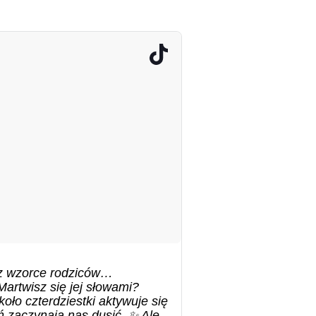
sz wzorce rodziców…
artwisz się jej słowami?
oło czterdziestki aktywuje się
 zaczynają nas dusić. ✨ Ale