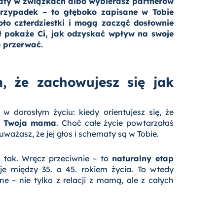
maty w związkach albo wybierasz partnerów
przypadek – to głęboko zapisane w Tobie
ło czterdziestki i mogą zacząć dosłownie
uł pokaże Ci, jak odzyskać wpływ na swoje
e przerwać.
, że zachowujesz się jak
 dorosłym życiu: kiedy orientujesz się, że
ak Twoja mama
. Choć całe życie powtarzałaś
uważasz, że jej głos i schematy są w Tobie.
e tak. Wręcz przeciwnie – to
naturalny etap
uje między 35. a 45. rokiem życia. To wtedy
e – nie tylko z relacji z mamą, ale z całych