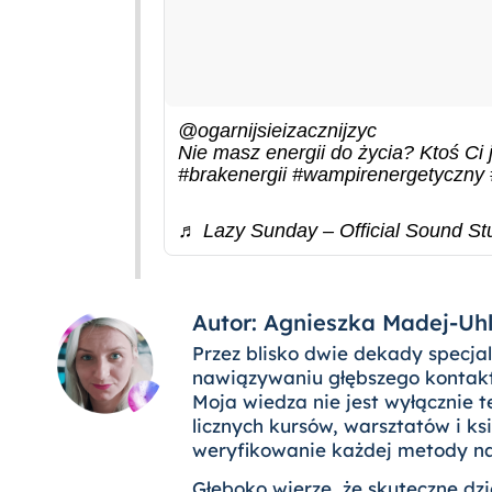
@ogarnijsieizacznijzyc
Nie masz energii do życia? Ktoś Ci 
#brakenergii
#wampirenergetyczny
♬ Lazy Sunday – Official Sound St
Autor: Agnieszka Madej-Uh
Przez blisko dwie dekady specja
nawiązywaniu głębszego kontakt
Moja wiedza nie jest wyłącznie t
licznych kursów, warsztatów i k
weryfikowanie każdej metody n
Głęboko wierzę, że skuteczne dzi