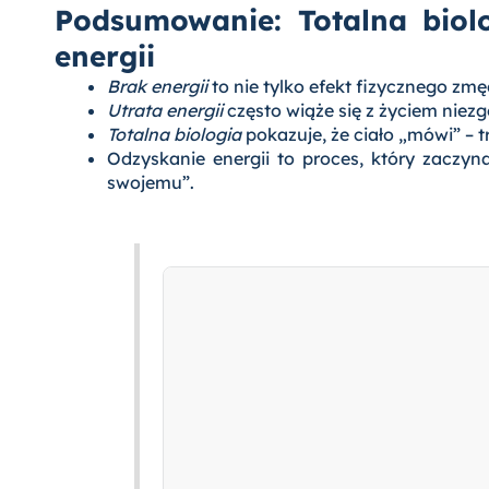
Podsumowanie: Totalna biolo
energii
Brak energii
to nie tylko efekt fizycznego zm
Utrata energii
często wiąże się z życiem niez
Totalna biologia
pokazuje, że ciało „mówi” – t
Odzyskanie energii to proces, który zaczyn
swojemu”.