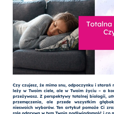
Czy czujesz, że mimo snu, odpoczynku i starań 
leży w Twoim ciele, ale w Twoim życiu – a ko
przeżywasz. Z perspektywy totalnej biologii,
ut
przemęczenia, ale przede wszystkim głębo
nieswoich wyborów. Ten artykuł pomoże Ci zro
rolę odgrywa w tym Twoja podświadomość i co m