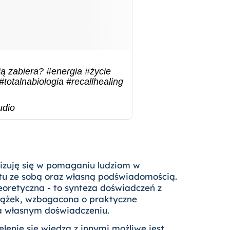
ją zabiera?
#energia
#życie
#totalnabiologia
#recallhealing
udio
l
lizuję się w pomaganiu ludziom w
u ze sobą oraz własną podświadomością.
eoretyczna - to synteza doświadczeń z
siążek, wzbogacona o praktyczne
a własnym doświadczeniu.
elenie się wiedzą z innymi możliwe jest