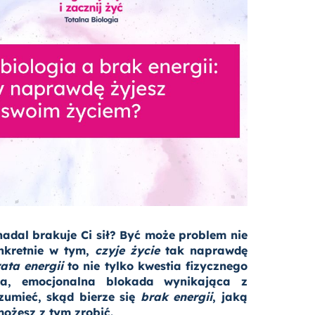
nadal brakuje Ci sił? Być może problem nie
nkretnie w tym,
czyje życie
tak naprawdę
rata energii
to nie tylko kwestia fizycznego
ka, emocjonalna blokada wynikająca z
zumieć, skąd bierze się
brak energii
, jaką
ożesz z tym zrobić.