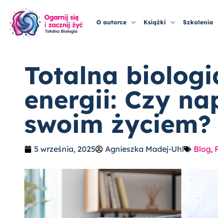
Przejdź
do
O autorce
Książki
Szkolenia
treści
Totalna biologi
energii: Czy n
swoim życiem?
5 września, 2025
Agnieszka Madej-Uhl
Blog
,