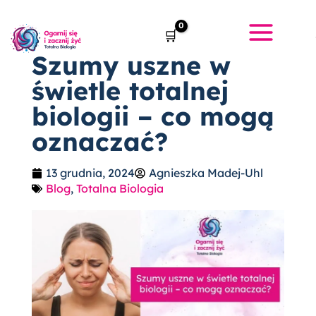
Przejdź
do
treści
Szumy uszne w
świetle totalnej
biologii – co mogą
oznaczać?
13 grudnia, 2024
Agnieszka Madej-Uhl
Blog
,
Totalna Biologia