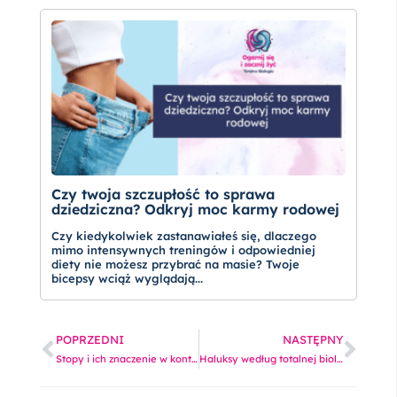
Czy twoja szczupłość to sprawa
dziedziczna? Odkryj moc karmy rodowej
Czy kiedykolwiek zastanawiałeś się, dlaczego
mimo intensywnych treningów i odpowiedniej
diety nie możesz przybrać na masie? Twoje
bicepsy wciąż wyglądają...
Prev
Nas
POPRZEDNI
NASTĘPNY
Stopy i ich znaczenie w kontekście totalnej biologii
Haluksy według totalnej biologii – ukryte przesłanie ciała