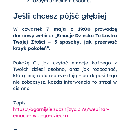
z każdym dzieckiem osobno.
Jeśli chcesz pójść głębiej
W czwartek
7 maja o 19:00
prowadzę
darmowy webinar
„Emocje Dziecka To Lustro
Twojej Złości – 3 sposoby, jak przerwać
krzyk pokoleń”
.
Pokażę Ci, jak czytać emocje każdego z
Twoich dzieci osobno, oraz jak rozpoznać,
którą linię rodu reprezentują – bo dopóki tego
nie zobaczysz, każda interwencja to strzał w
ciemno.
Zapis:
https://ogarnijsieizacznijzyc.pl/s/webinar-
emocje-twojego-dziecka
🍀