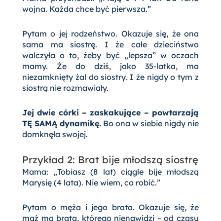
wojna. Każda chce być pierwsza.”
Pytam o jej rodzeństwo. Okazuje się, że ona
sama ma siostrę. I że całe dzieciństwo
walczyła o to, żeby być „lepsza” w oczach
mamy. Że do dziś, jako 35-latka, ma
niezamknięty żal do siostry. I że nigdy o tym z
siostrą nie rozmawiały.
Jej dwie córki – zaskakujące – powtarzają
TĘ SAMĄ dynamikę.
Bo ona w siebie nigdy nie
domknęła swojej.
Przykład 2: Brat bije młodszą siostrę
Mama: „Tobiasz (8 lat) ciągle bije młodszą
Marysię (4 lata). Nie wiem, co robić.”
Pytam o męża i jego brata. Okazuje się, że
mąż ma brata, którego nienawidzi – od czasu