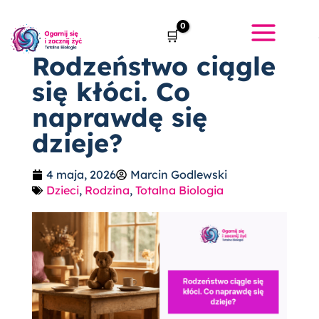
Przejdź
do
treści
Rodzeństwo ciągle
się kłóci. Co
naprawdę się
dzieje?
4 maja, 2026
Marcin Godlewski
Dzieci
,
Rodzina
,
Totalna Biologia