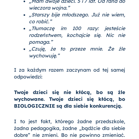
„Mam dwoje dzieci. 5 i 7 lat. Od rana do
wieczora wojna.”
„Starszy bije młodszego. Już nie wiem,
co robić.”
„Tłumaczę im 100 razy: jesteście
rodzeństwem, kochajcie się. Nic nie
pomaga.”
„Czuję, że to przeze mnie. Że źle
wychowuję.”
I za każdym razem zaczynam od tej samej
odpowiedzi:
Twoje dzieci się nie kłócą, bo są źle
wychowane. Twoje dzieci się kłócą, bo
BIOLOGICZNIE są dla siebie konkurencją.
I to jest fakt, którego żadne przedszkole,
żadna pedagogika, żadne „bądźcie dla siebie
dobre” nie zmieni. Bo nie powinno zmieniać.