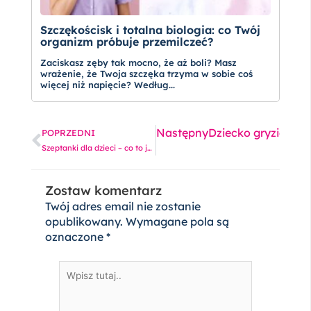
Szczękościsk i totalna biologia: co Twój
organizm próbuje przemilczeć?
Zaciskasz zęby tak mocno, że aż boli? Masz
wrażenie, że Twoja szczęka trzyma w sobie coś
więcej niż napięcie? Według...
Prev
Nast
Następny
Dziecko gryzie ubr
POPRZEDNI
Szeptanki dla dzieci – co to jest, jak działają i jak je stosować
Zostaw komentarz
Twój adres email nie zostanie
opublikowany.
Wymagane pola są
oznaczone
*
Wpisz
tutaj..