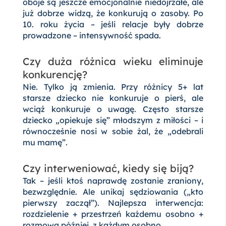
oboje są jeszcze emocjonalnie niedojrzałe, ale
już dobrze widzą, że konkurują o zasoby. Po
10. roku życia – jeśli relacje były dobrze
prowadzone – intensywność spada.
Czy duża różnica wieku eliminuje
konkurencję?
Nie. Tylko ją zmienia. Przy różnicy 5+ lat
starsze dziecko nie konkuruje o pierś, ale
wciąż konkuruje o uwagę. Często starsze
dziecko „opiekuje się” młodszym z miłości – i
równocześnie nosi w sobie żal, że „odebrali
mu mamę”.
Czy interweniować, kiedy się biją?
Tak – jeśli ktoś naprawdę zostanie zraniony,
bezwzględnie. Ale unikaj sędziowania („kto
pierwszy zaczął”). Najlepsza interwencja:
rozdzielenie + przestrzeń każdemu osobno +
rozmowa później, z każdym osobno.