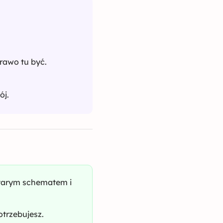
prawo tu być.
ój.
 starym schematem i
otrzebujesz.