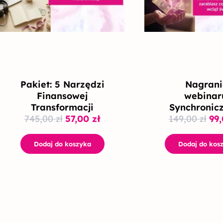
745,00 zł.
57,00 zł.
149
Pakiet: 5 Narzędzi
Nagrani
Finansowej
webinar
Transformacji
Synchronic
745,00
zł
57,00
zł
149,00
zł
99
Dodaj do koszyka
Dodaj do kos