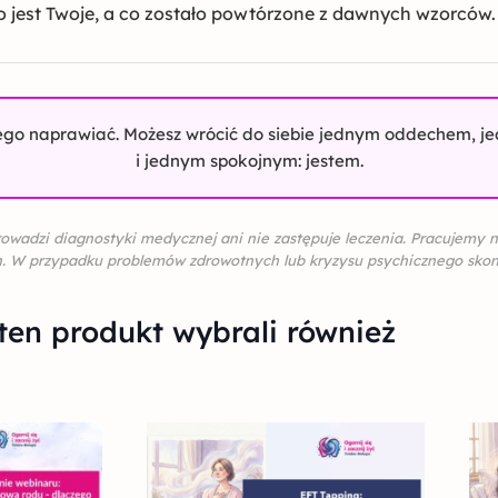
 jest Twoje, a co zostało powtórzone z dawnych wzorców.
zego naprawiać. Możesz wrócić do siebie jednym oddechem, j
i jednym spokojnym: jestem.
 prowadzi diagnostyki medycznej ani nie zastępuje leczenia. Pracujemy 
h. W przypadku problemów zdrowotnych lub kryzysu psychicznego skont
ten produkt wybrali również
erwotna
Aktualna
na
cena
osiła:
wynosi: