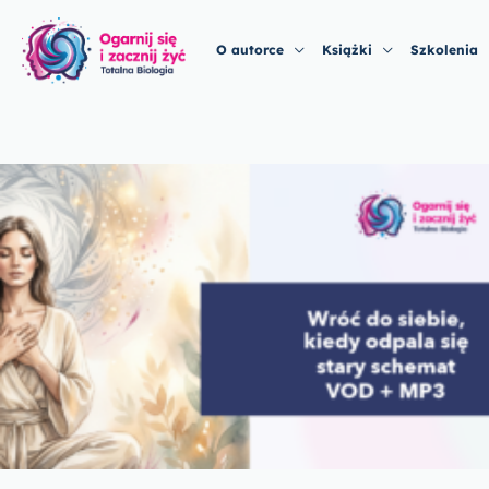
Przejdź
do
O autorce
Książki
Szkolenia
treści