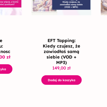
,00 zł.
99,00 zł.
e
EFT Tapping:
u:
Kiedy czujesz, że
znosc
zawiodłaś samą
,00
zł
siebie (VOD +
MP3)
149,00
zł
zyka
Dodaj do koszyka