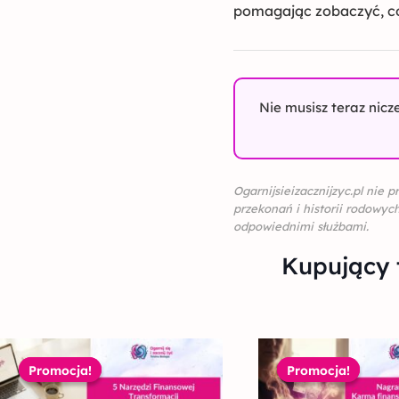
pomagając zobaczyć, co
Nie musisz teraz nic
Ogarnijsieizacznijzyc.pl nie
przekonań i historii rodowyc
odpowiednimi służbami.
Kupujący 
Pierwotna
Aktualna
Pi
cena
cena
ce
Promocja!
Promocja!
Promocja!
Promocja!
wynosiła:
wynosi:
wyn