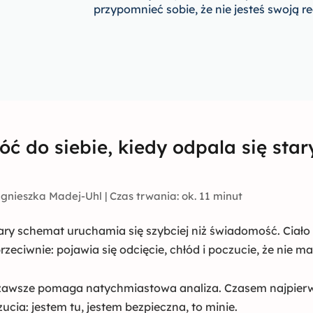
się
przypomnieć sobie, że nie jesteś swoją re
stary
schemat
(VOD
+
MP3)
óć do siebie, kiedy odpala się sta
nieszka Madej-Uhl | Czas trwania: ok. 11 minut
tary schemat uruchamia się szybciej niż świadomość. Ciało 
rzeciwnie: pojawia się odcięcie, chłód i poczucie, że nie ma
awsze pomaga natychmiastowa analiza. Czasem najpierw t
cia: jestem tu, jestem bezpieczna, to minie.