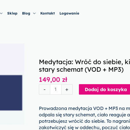
Sklep
Blog
Kontakt
Logowanie
Medytacja: Wróć do siebie, k
stary schemat (VOD + MP3)
149,00
zł
ilość
-
+
Dodaj do koszyka
Medytacja:
Wróć
do
Prowadzona medytacja VOD + MP3 na m
siebie,
odpala się stary schemat, ciało reaguje 
kiedy
potrzebujesz wrócić do siebie. To nagran
odpala
zakotwiczyć się w oddechu, poczuć ciało 