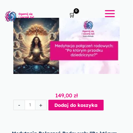
Przejdź
do
treści
149,00
zł
ilość
-
+
Dodaj do koszyka
Medytacja
połączeń
rodowych:
“Po