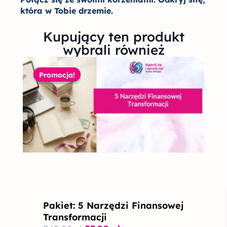
która w Tobie drzemie.
Kupujący ten produkt
wybrali również
Pierwotna
Aktualna
cena
cena
Promocja!
Promocja!
wynosiła:
wynosi:
745,00 zł.
57,00 zł.
Pakiet: 5 Narzędzi Finansowej
Transformacji