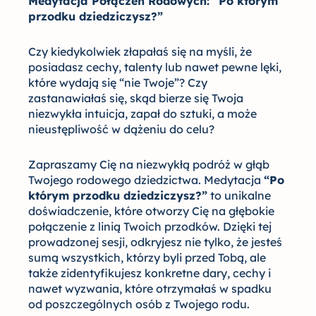
Medytacja Połączeń Rodowych: “Po którym
którym
przodku dziedziczysz?”
przodku
dziedziczysz?”
Czy kiedykolwiek złapałaś się na myśli, że
(VOD+MP3)
posiadasz cechy, talenty lub nawet pewne lęki,
które wydają się “nie Twoje”? Czy
zastanawiałaś się, skąd bierze się Twoja
niezwykła intuicja, zapał do sztuki, a może
nieustępliwość w dążeniu do celu?
Zapraszamy Cię na niezwykłą podróż w głąb
Twojego rodowego dziedzictwa. Medytacja
“Po
którym przodku dziedziczysz?”
to unikalne
doświadczenie, które otworzy Cię na głębokie
połączenie z linią Twoich przodków. Dzięki tej
prowadzonej sesji, odkryjesz nie tylko, że jesteś
sumą wszystkich, którzy byli przed Tobą, ale
także zidentyfikujesz konkretne dary, cechy i
nawet wyzwania, które otrzymałaś w spadku
od poszczególnych osób z Twojego rodu.