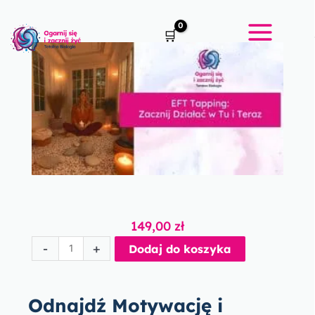
Przejdź
do
treści
149,00
zł
ilość
-
+
Dodaj do koszyka
EFT
Tapping:
Zacznij
Odnajdź Motywację i
Działać