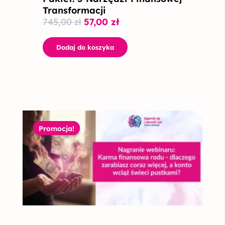
Transformacji
745,00
zł
57,00
zł
Dodaj do koszyka
Pierwotna
Aktualna
cena
cena
Promocja!
Promocja!
wynosiła:
wynosi:
149,00 zł.
99,00 zł.