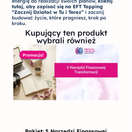
energię do realizacji swoich planów,
kliknij
tutaj, aby zapisać się na EFT Tapping
“Zacznij Działać w Tu i Teraz”
i zacznij
budować życie, które pragniesz, krok po
kroku.
Kupujący ten produkt
wybrali również
Pierwotna
Aktualna
cena
cena
Promocja!
Promocja!
wynosiła:
wynosi:
745,00 zł.
57,00 zł.
Pakiet: 5 Narzędzi Finansowej