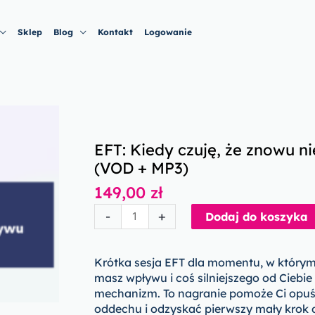
Sklep
Blog
Kontakt
Logowanie
EFT: Kiedy czuję, że znowu 
(VOD + MP3)
149,00
zł
ilość
-
+
Dodaj do koszyka
EFT:
Kiedy
czuję,
Krótka sesja EFT dla momentu, w którym
że
masz wpływu i coś silniejszego od Ciebie
znowu
mechanizm. To nagranie pomoże Ci opuśc
nie
oddechu i odzyskać pierwszy mały krok d