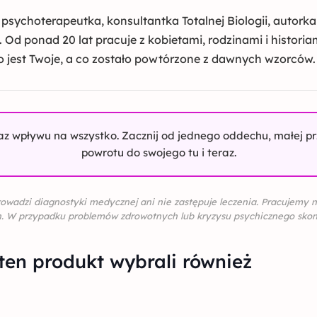
 psychoterapeutka, konsultantka Totalnej Biologii, autorka 
ć. Od ponad 20 lat pracuje z kobietami, rodzinami i histori
 jest Twoje, a co zostało powtórzone z dawnych wzorców.
az wpływu na wszystko. Zacznij od jednego oddechu, małej prze
powrotu do swojego tu i teraz.
 prowadzi diagnostyki medycznej ani nie zastępuje leczenia. Pracujemy 
h. W przypadku problemów zdrowotnych lub kryzysu psychicznego skont
ten produkt wybrali również