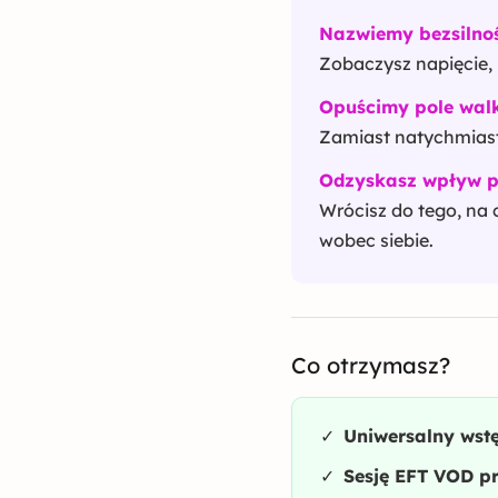
Nazwiemy bezsilnoś
Zobaczysz napięcie, p
Opuścimy pole wal
Zamiast natychmiast 
Odzyskasz wpływ p
Wrócisz do tego, na
wobec siebie.
Co otrzymasz?
✓
Uniwersalny wst
✓
Sesję EFT VOD p