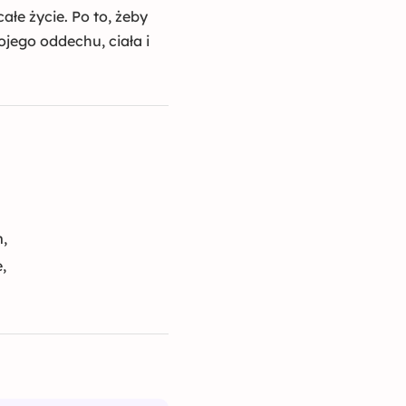
ałe życie. Po to, żeby
ojego oddechu, ciała i
m,
,