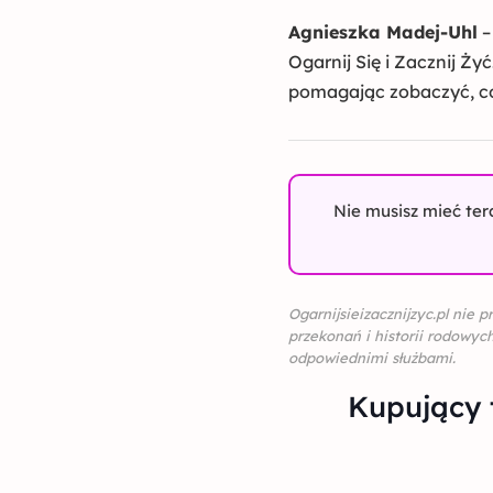
Agnieszka Madej-Uhl
–
Ogarnij Się i Zacznij Ży
pomagając zobaczyć, co
Nie musisz mieć ter
Ogarnijsieizacznijzyc.pl nie
przekonań i historii rodowyc
odpowiednimi służbami.
Kupujący 