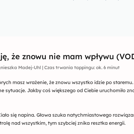
mam
wpływu
(VOD
+
MP3)
uję, że znowu nie mam wpływu (VO
nieszka Madej-Uhl | Czas trwania tappingu: ok. 6 minut
rych masz wrażenie, że znowu wszystko idzie po staremu. 
zne sytuacje. Jakby coś większego od Ciebie uruchomiło z
 Ciało się napina. Głowa szuka natychmiastowego rozwiązan
rolę nad wszystkim, tym szybciej znika resztka energii.