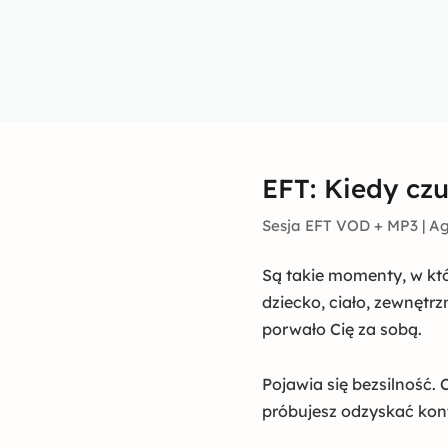
EFT: Kiedy cz
Sesja EFT VOD + MP3 | Ag
Są takie momenty, w któ
dziecko, ciało, zewnętr
porwało Cię za sobą.
Pojawia się bezsilność.
próbujesz odzyskać kont