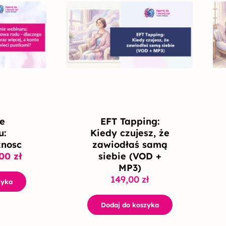
erwotna
Aktualna
na
cena
osiła:
wynosi:
,00 zł.
99,00 zł.
e
EFT Tapping:
u:
Kiedy czujesz, że
znosc
zawiodłaś samą
,00
zł
siebie (VOD +
MP3)
149,00
zł
zyka
Dodaj do koszyka