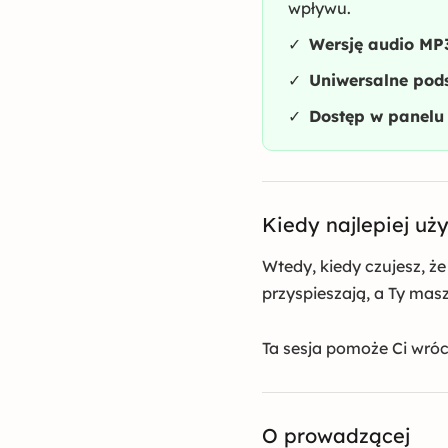
wpływu.
✓
Wersję audio MP
✓
Uniwersalne po
✓
Dostęp w panelu 
Kiedy najlepiej użyć
Wtedy, kiedy czujesz, że 
przyspieszają, a Ty mas
Ta sesja pomoże Ci wróc
O prowadzącej