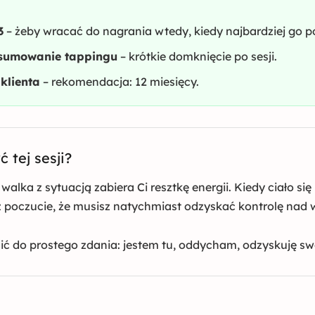
3
– żeby wracać do nagrania wtedy, kiedy najbardziej go p
dsumowanie tappingu
– krótkie domknięcie po sesji.
klienta
– rekomendacja: 12 miesięcy.
 tej sesji?
walka z sytuacją zabiera Ci resztkę energii. Kiedy ciało się
z poczucie, że musisz natychmiast odzyskać kontrolę nad 
ić do prostego zdania: jestem tu, oddycham, odzyskuję swo