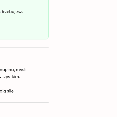
otrzebujesz.
 napina, myśli
wszystkim.
ją siłę.