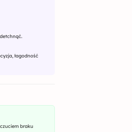
odetchnąć.
cyzja, łagodność
poczuciem braku