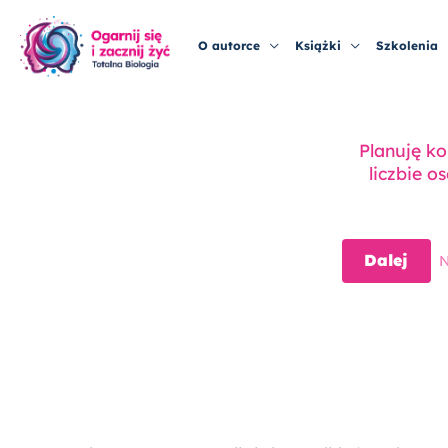
Przejdź
do
O autorce
Książki
Szkolenia
treści
Planuję ko
liczbie o
Dalej
N