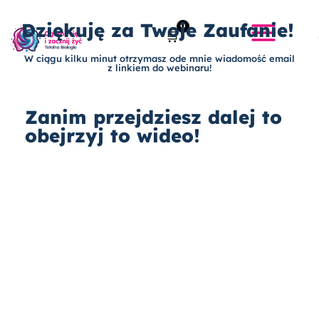
Przejdź
do
Dziękuję za Twoje Zaufanie!
treści
W ciągu kilku minut otrzymasz ode mnie wiadomość email
z linkiem do webinaru!
Zanim przejdziesz dalej to
obejrzyj to wideo!