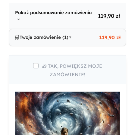
Pokaż podsumowanie zamówienia
119,90
zł
🛒
Twoje zamówienie (1)
119,90 zł
▼
PAKIET: EBOOK + AUDIOBOOK: BEATA
119,90 zł
Przebudzenie. ...
🎁 TAK, POWIĘKSZ MOJE
ZAMÓWIENIE!
Razem
119,90 zł